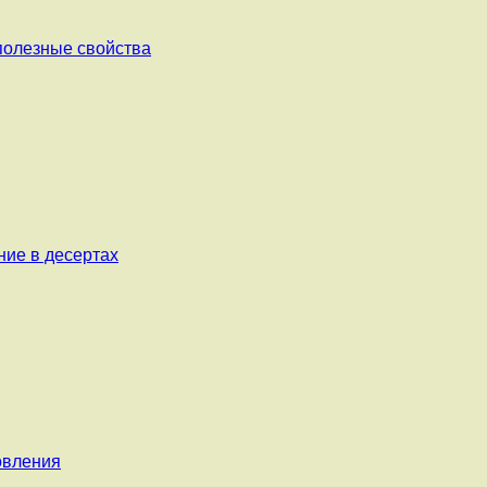
 полезные свойства
ние в десертах
овления