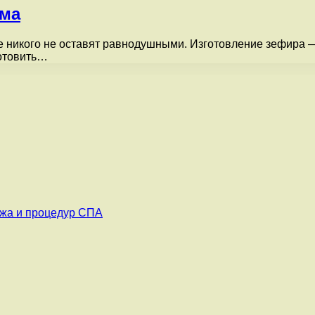
ема
 никого не оставят равнодушными. Изготовление зефира —
готовить…
ажа и процедур СПА