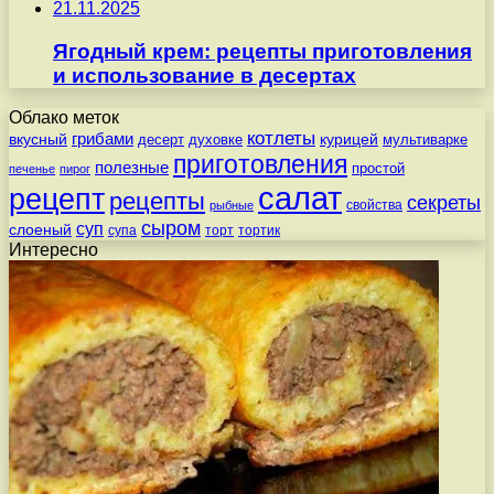
21.11.2025
Ягодный крем: рецепты приготовления
и использование в десертах
Облако меток
котлеты
вкусный
грибами
курицей
десерт
духовке
мультиварке
приготовления
полезные
простой
печенье
пирог
салат
рецепт
рецепты
секреты
свойства
рыбные
сыром
суп
слоеный
супа
торт
тортик
Интересно