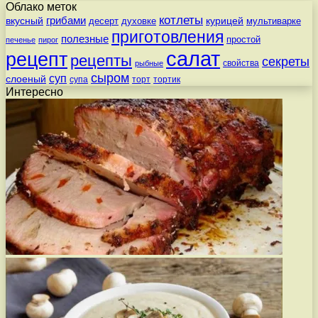
Облако меток
котлеты
вкусный
грибами
курицей
десерт
духовке
мультиварке
приготовления
полезные
простой
печенье
пирог
салат
рецепт
рецепты
секреты
свойства
рыбные
сыром
суп
слоеный
супа
торт
тортик
Интересно