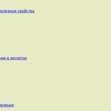
 полезные свойства
ние в десертах
овления