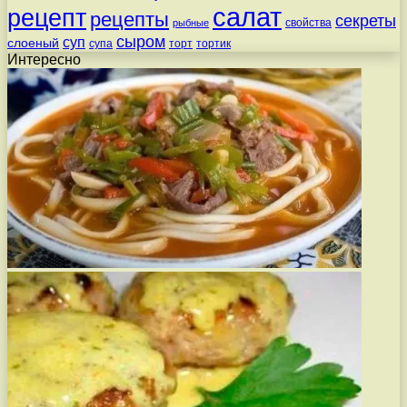
салат
рецепт
рецепты
секреты
свойства
рыбные
сыром
суп
слоеный
супа
торт
тортик
Интересно