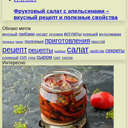
Фруктовый салат с апельсинами –
вкусный рецепт и полезные свойства
Облако меток
котлеты
вкусный
грибами
курицей
десерт
духовке
мультиварке
приготовления
полезные
простой
печенье
пирог
салат
рецепт
рецепты
секреты
свойства
рыбные
сыром
суп
слоеный
супа
торт
тортик
Интересно