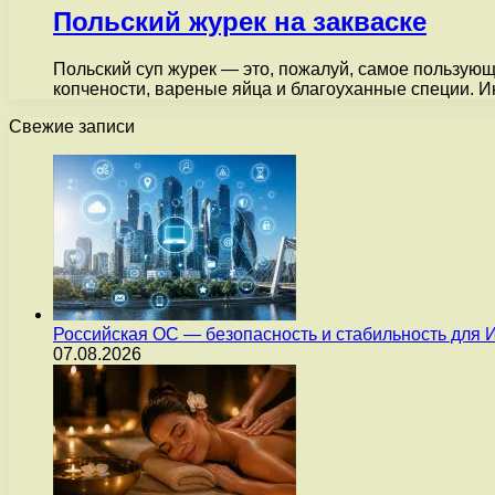
Польский журек на закваске
Польский суп журек — это, пожалуй, самое пользующ
копчености, вареные яйца и благоуханные специи. 
Свежие записи
Российская ОС — безопасность и стабильность для 
07.08.2026