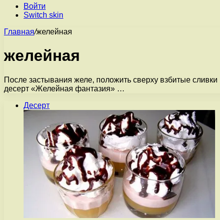
Войти
Switch skin
Главная
/
желейная
желейная
После застывания желе, положить сверху взбитые сливки 
десерт «Желейная фантазия» …
Десерт