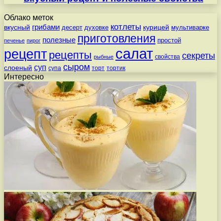
Облако меток
котлеты
вкусный
грибами
курицей
десерт
духовке
мультиварке
приготовления
полезные
простой
печенье
пирог
салат
рецепт
рецепты
секреты
свойства
рыбные
сыром
суп
слоеный
супа
торт
тортик
Интересно