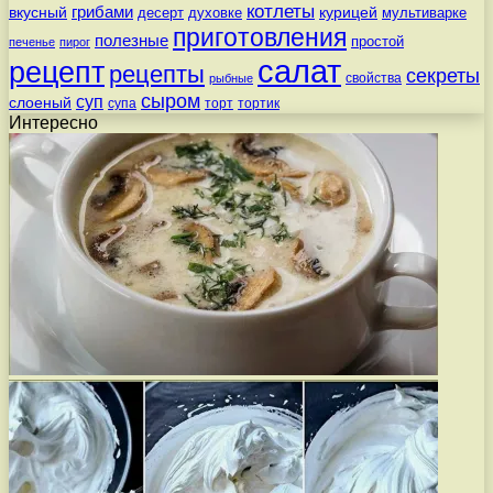
котлеты
вкусный
грибами
курицей
десерт
духовке
мультиварке
приготовления
полезные
простой
печенье
пирог
салат
рецепт
рецепты
секреты
свойства
рыбные
сыром
суп
слоеный
супа
торт
тортик
Интересно