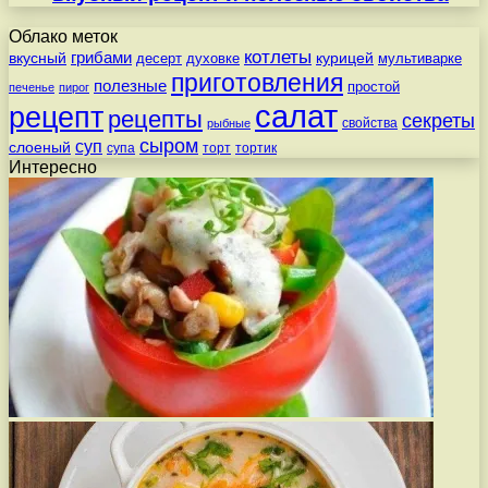
Облако меток
котлеты
вкусный
грибами
курицей
десерт
духовке
мультиварке
приготовления
полезные
простой
печенье
пирог
салат
рецепт
рецепты
секреты
свойства
рыбные
сыром
суп
слоеный
супа
торт
тортик
Интересно