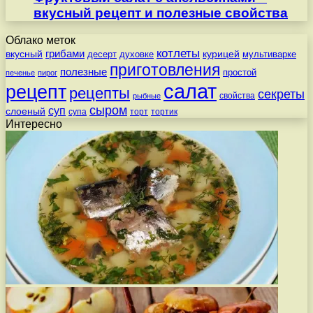
вкусный рецепт и полезные свойства
Облако меток
котлеты
вкусный
грибами
курицей
десерт
духовке
мультиварке
приготовления
полезные
простой
печенье
пирог
салат
рецепт
рецепты
секреты
свойства
рыбные
сыром
суп
слоеный
супа
торт
тортик
Интересно