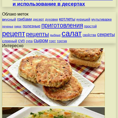
и использование в десертах
Облако меток
котлеты
вкусный
грибами
курицей
десерт
духовке
мультиварке
приготовления
полезные
простой
печенье
пирог
салат
рецепт
рецепты
секреты
свойства
рыбные
сыром
суп
слоеный
супа
торт
тортик
Интересно