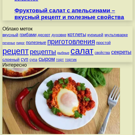
Фруктовый салат с апельсинами –
вкусный рецепт и полезные свойства
Облако меток
котлеты
вкусный
грибами
курицей
десерт
духовке
мультиварке
приготовления
полезные
простой
печенье
пирог
салат
рецепт
рецепты
секреты
свойства
рыбные
сыром
суп
слоеный
супа
торт
тортик
Интересно