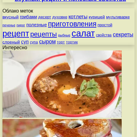
Облако меток
котлеты
вкусный
грибами
курицей
десерт
духовке
мультиварке
приготовления
полезные
простой
печенье
пирог
салат
рецепт
рецепты
секреты
свойства
рыбные
сыром
суп
слоеный
супа
торт
тортик
Интересно