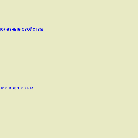
 полезные свойства
ние в десертах