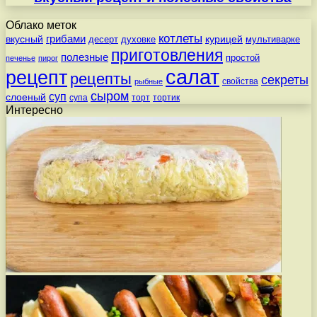
Облако меток
котлеты
вкусный
грибами
курицей
десерт
духовке
мультиварке
приготовления
полезные
простой
печенье
пирог
салат
рецепт
рецепты
секреты
свойства
рыбные
сыром
суп
слоеный
супа
торт
тортик
Интересно