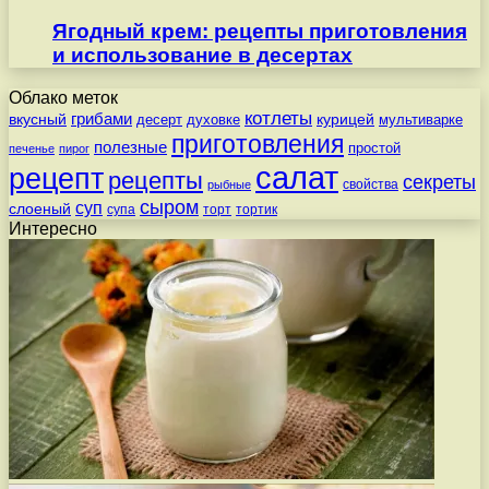
Ягодный крем: рецепты приготовления
и использование в десертах
Облако меток
котлеты
вкусный
грибами
курицей
десерт
духовке
мультиварке
приготовления
полезные
простой
печенье
пирог
салат
рецепт
рецепты
секреты
свойства
рыбные
сыром
суп
слоеный
супа
торт
тортик
Интересно