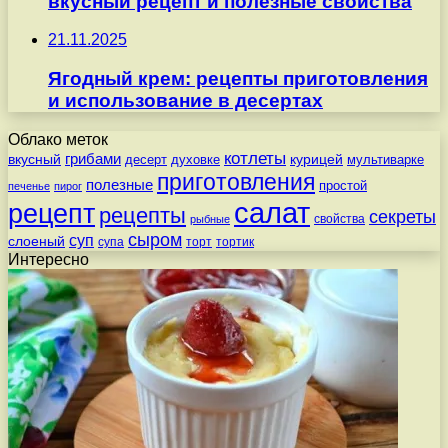
вкусный рецепт и полезные свойства
21.11.2025
Ягодный крем: рецепты приготовления
и использование в десертах
Облако меток
котлеты
вкусный
грибами
курицей
десерт
духовке
мультиварке
приготовления
полезные
простой
печенье
пирог
салат
рецепт
рецепты
секреты
свойства
рыбные
сыром
суп
слоеный
супа
торт
тортик
Интересно