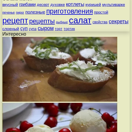
котлеты
вкусный
грибами
курицей
десерт
духовке
мультиварке
приготовления
полезные
простой
печенье
пирог
салат
рецепт
рецепты
секреты
свойства
рыбные
сыром
суп
слоеный
супа
торт
тортик
Интересно