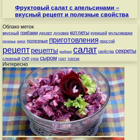
Фруктовый салат с апельсинами –
вкусный рецепт и полезные свойства
Облако меток
котлеты
вкусный
грибами
курицей
десерт
духовке
мультиварке
приготовления
полезные
простой
печенье
пирог
салат
рецепт
рецепты
секреты
свойства
рыбные
сыром
суп
слоеный
супа
торт
тортик
Интересно