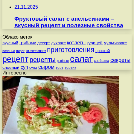
21.11.2025
Фруктовый салат с апельсинами –
вкусный рецепт и полезные свойства
Облако меток
котлеты
вкусный
грибами
курицей
десерт
духовке
мультиварке
приготовления
полезные
простой
печенье
пирог
салат
рецепт
рецепты
секреты
свойства
рыбные
сыром
суп
слоеный
супа
торт
тортик
Интересно