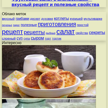
вкусный рецепт и полезные свойства
Облако меток
котлеты
вкусный
грибами
курицей
десерт
духовке
мультиварке
приготовления
полезные
простой
печенье
пирог
салат
рецепт
рецепты
секреты
свойства
рыбные
сыром
суп
слоеный
супа
торт
тортик
Интересно