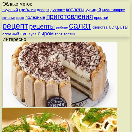
Облако меток
котлеты
вкусный
грибами
курицей
десерт
духовке
мультиварке
приготовления
полезные
простой
печенье
пирог
салат
рецепт
рецепты
секреты
свойства
рыбные
сыром
суп
слоеный
супа
торт
тортик
Интересно