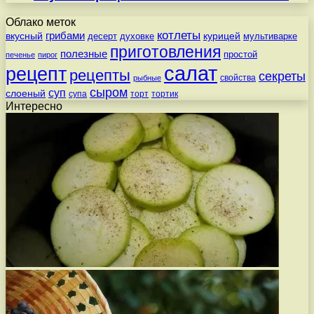
Облако меток
котлеты
вкусный
грибами
курицей
десерт
духовке
мультиварке
приготовления
полезные
простой
печенье
пирог
салат
рецепт
рецепты
секреты
свойства
рыбные
сыром
суп
слоеный
супа
торт
тортик
Интересно