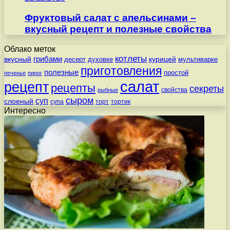
Фруктовый салат с апельсинами –
вкусный рецепт и полезные свойства
Облако меток
котлеты
вкусный
грибами
курицей
десерт
духовке
мультиварке
приготовления
полезные
простой
печенье
пирог
салат
рецепт
рецепты
секреты
свойства
рыбные
сыром
суп
слоеный
супа
торт
тортик
Интересно