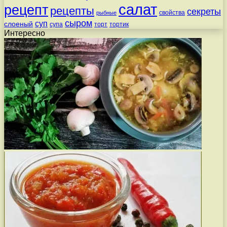
салат
рецепт
рецепты
секреты
свойства
рыбные
сыром
суп
слоеный
супа
торт
тортик
Интересно