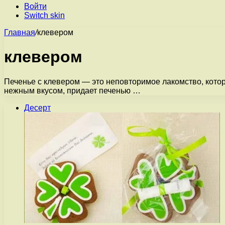
Войти
Switch skin
Главная
/
клевером
клевером
Печенье с клевером — это неповторимое лакомство, кото
нежным вкусом, придает печенью …
Десерт