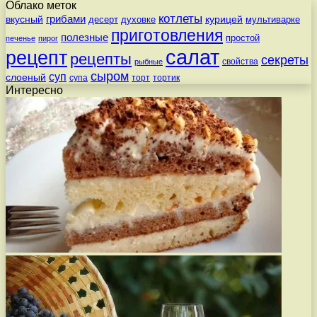
Облако меток
котлеты
вкусный
грибами
курицей
десерт
духовке
мультиварке
приготовления
полезные
простой
печенье
пирог
салат
рецепт
рецепты
секреты
свойства
рыбные
сыром
суп
слоеный
супа
торт
тортик
Интересно