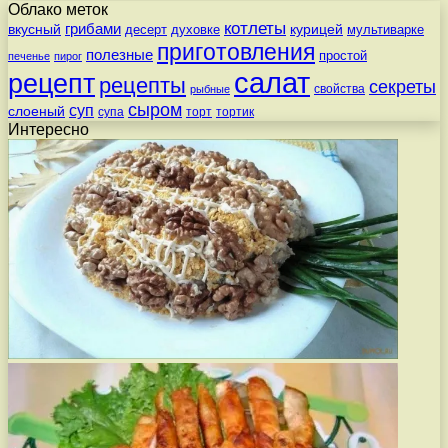
Облако меток
котлеты
вкусный
грибами
курицей
десерт
духовке
мультиварке
приготовления
полезные
простой
печенье
пирог
салат
рецепт
рецепты
секреты
свойства
рыбные
сыром
суп
слоеный
супа
торт
тортик
Интересно