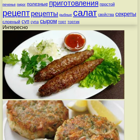
приготовления
полезные
простой
печенье
пирог
салат
рецепт
рецепты
секреты
свойства
рыбные
сыром
суп
слоеный
супа
торт
тортик
Интересно