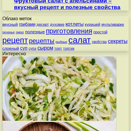
Фруктовый салат с апельсинами –
вкусный рецепт и полезные свойства
Облако меток
котлеты
вкусный
грибами
курицей
десерт
духовке
мультиварке
приготовления
полезные
простой
печенье
пирог
салат
рецепт
рецепты
секреты
свойства
рыбные
сыром
суп
слоеный
супа
торт
тортик
Интересно