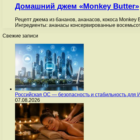
Домашний джем «Monkey Butter»
Рецепт джема из бананов, ананасов, кокоса Monkey B
Ингредиенты: ананасы консервированные восемьсот 
Свежие записи
Российская ОС — безопасность и стабильность для 
07.08.2026